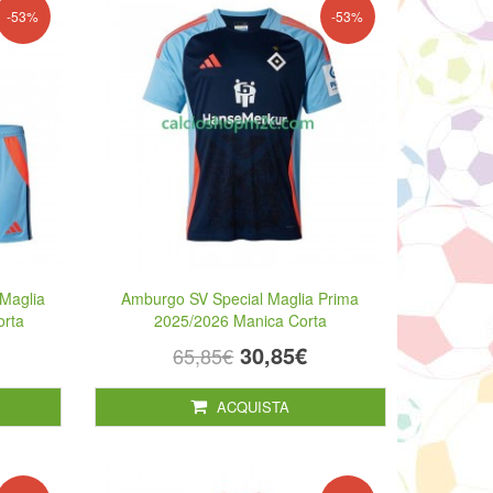
-53%
-53%
Maglia
Amburgo SV Special Maglia Prima
orta
2025/2026 Manica Corta
30,85€
65,85€
ACQUISTA