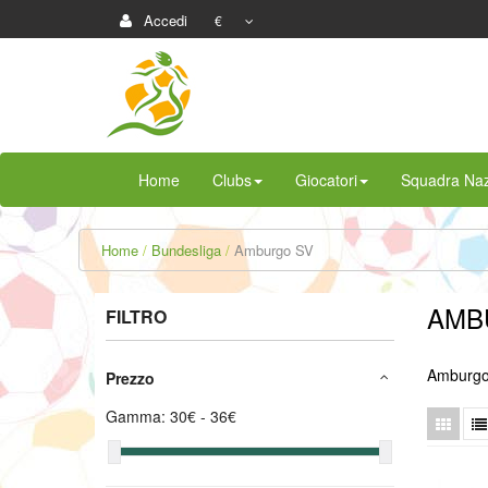
Accedi
€
Home
Clubs
Giocatori
Squadra Naz
Home
Bundesliga
Amburgo SV
AMB
FILTRO
Amburgo
Prezzo
Gamma:
30
€ -
36
€