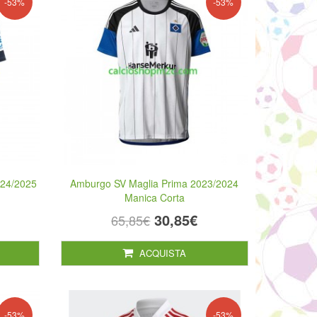
-53%
-53%
024/2025
Amburgo SV Maglia Prima 2023/2024
Manica Corta
30,85€
65,85€
ACQUISTA
-53%
-53%