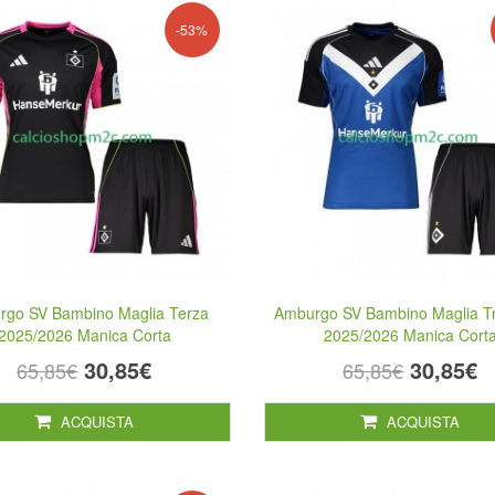
-53%
rgo SV Bambino Maglia Terza
Amburgo SV Bambino Maglia Tr
2025/2026 Manica Corta
2025/2026 Manica Cort
30,85€
30,85€
65,85€
65,85€
ACQUISTA
ACQUISTA