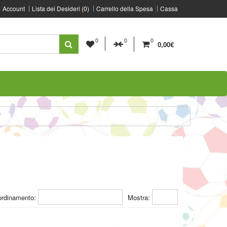
Account
Lista dei Desideri (0)
Carrello della Spesa
Cassa
0
0
0
0,00€
ordinamento:
Mostra: