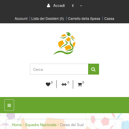
Accedi
€
Account
Lista dei Desideri (0)
Carrello della Spesa
Cassa
0
0
0
Home
Squadra Nazionale
Corea del Sud