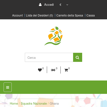
Accedi
€
Account
Lista dei Desideri (0)
Carrello della Spesa
Cassa
0
0
0
Home
Squadra Nazionale
Ghana