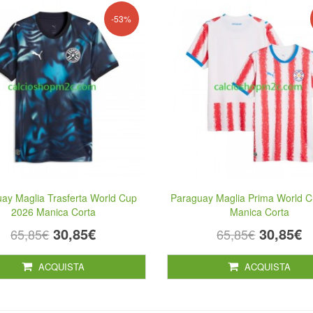
-53%
ay Maglia Trasferta World Cup
Paraguay Maglia Prima World 
2026 Manica Corta
Manica Corta
30,85€
30,85€
65,85€
65,85€
ACQUISTA
ACQUISTA