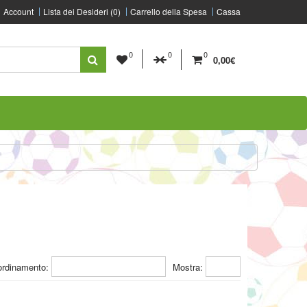
Account
Lista dei Desideri (0)
Carrello della Spesa
Cassa
0
0
0
0,00€
ordinamento:
Mostra: