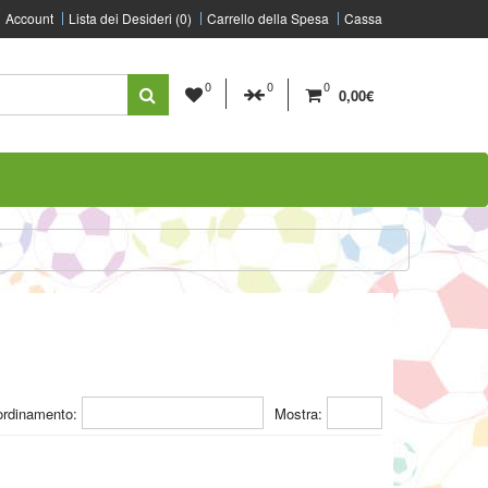
Account
Lista dei Desideri (0)
Carrello della Spesa
Cassa
0
0
0
0,00€
ordinamento:
Mostra: