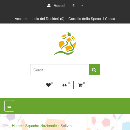
Accedi
€
Account
Lista dei Desideri (0)
Carrello della Spesa
Cassa
0
0
0
Home
Squadra Nazionale
Bolivia