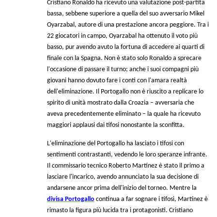
Cristiano Ronaldo ha ricevuto una valutazione post-partita
bassa, sebbene superiore a quella del suo avversario Mikel
Oyarzabal, autore di una prestazione ancora peggiore. Tra i
22 giocatori in campo, Oyarzabal ha ottenuto il voto più
basso, pur avendo avuto la fortuna di accedere ai quarti di
finale con la Spagna. Non è stato solo Ronaldo a sprecare
l'occasione di passare il turno; anche i suoi compagni più
giovani hanno dovuto fare i conti con l'amara realtà
dell'eliminazione. Il Portogallo non è riuscito a replicare lo
spirito di unità mostrato dalla Croazia – avversaria che
aveva precedentemente eliminato – la quale ha ricevuto
maggiori applausi dai tifosi nonostante la sconfitta.
L'eliminazione del Portogallo ha lasciato i tifosi con
sentimenti contrastanti, vedendo le loro speranze infrante.
Il commissario tecnico Roberto Martínez è stato il primo a
lasciare l'incarico, avendo annunciato la sua decisione di
andarsene ancor prima dell'inizio del torneo. Mentre la
divisa Portogallo
continua a far sognare i tifosi, Martínez è
rimasto la figura più lucida tra i protagonisti. Cristiano