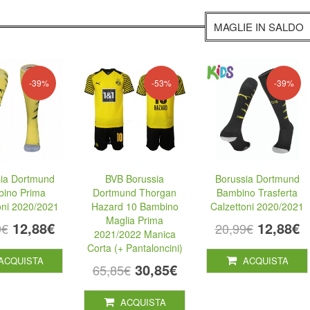
MAGLIE IN SALDO
-39%
-53%
-39%
ia Dortmund
BVB Borussia
Borussia Dortmund
ino Prima
Dortmund Thorgan
Bambino Trasferta
oni 2020/2021
Hazard 10 Bambino
Calzettoni 2020/2021
Maglia Prima
12,88€
12,88€
9€
20,99€
2021/2022 Manica
Corta (+ Pantaloncini)
ACQUISTA
ACQUISTA
30,85€
65,85€
ACQUISTA