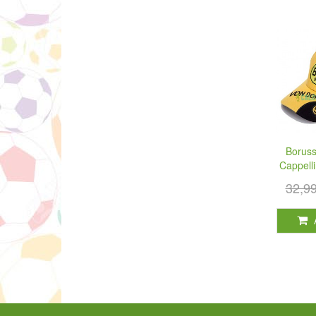
Boruss
Cappell
32,9