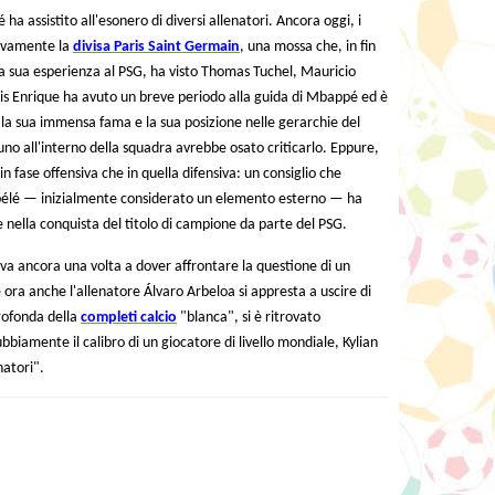
 assistito all'esonero di diversi allenatori. Ancora oggi, i
tivamente la
divisa Paris Saint Germain
, una mossa che, in fin
 la sua esperienza al PSG, ha visto Thomas Tuchel, Mauricio
Luis Enrique ha avuto un breve periodo alla guida di Mbappé ed è
a la sua immensa fama e la sua posizione nelle gerarchie del
o all'interno della squadra avrebbe osato criticarlo. Eppure,
n fase offensiva che in quella difensiva: un consiglio che
élé — inizialmente considerato un elemento esterno — ha
 nella conquista del titolo di campione da parte del PSG.
ova ancora una volta a dover affrontare la questione di un
e ora anche l'allenatore Álvaro Arbeloa si appresta a uscire di
rofonda della
completi calcio
"blanca", si è ritrovato
ubbiamente il calibro di un giocatore di livello mondiale, Kylian
natori".