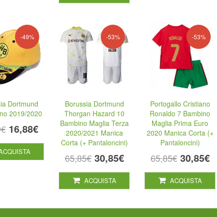
-49%
-53%
-53%
ia Dortmund
Borussia Dortmund
Portogallo Cristiano
ino 2019/2020
Thorgan Hazard 10
Ronaldo 7 Bambino
Bambino Maglia Terza
Maglia Prima Euro
16,88€
9€
2020/2021 Manica
2020 Manica Corta (+
Corta (+ Pantaloncini)
Pantaloncini)
ACQUISTA
30,85€
30,85€
65,85€
65,85€
ACQUISTA
ACQUISTA