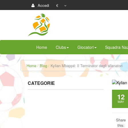
Accedi
€
Home
Clubs
Giocatori
Squadra Naz
Home
Blog
Kylian Mbappé: Il Terminator degli allenatori
CATEGORIE
12
MAY
Share
this: