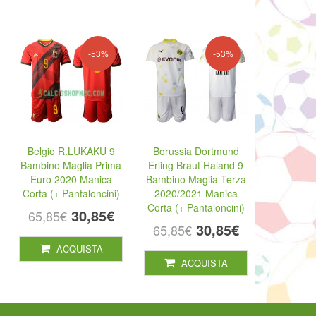
-53%
-53%
Belgio R.LUKAKU 9
Borussia Dortmund
Bambino Maglia Prima
Erling Braut Haland 9
Euro 2020 Manica
Bambino Maglia Terza
Corta (+ Pantaloncini)
2020/2021 Manica
Corta (+ Pantaloncini)
30,85€
65,85€
30,85€
65,85€
ACQUISTA
ACQUISTA