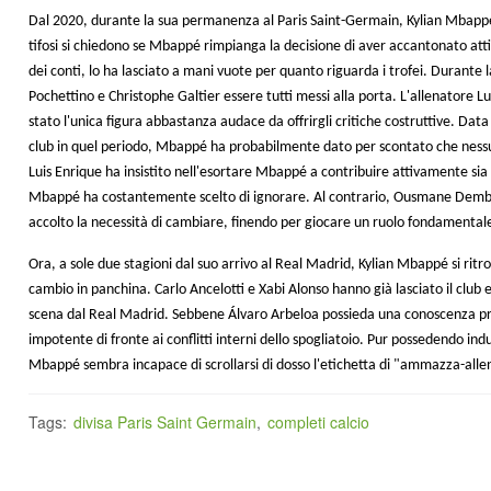
Dal 2020, durante la sua permanenza al Paris Saint-Germain, Kylian Mbappé ha
tifosi si chiedono se Mbappé rimpianga la decisione di aver accantonato at
dei conti, lo ha lasciato a mani vuote per quanto riguarda i trofei. Durante
Pochettino e Christophe Galtier essere tutti messi alla porta. L'allenatore 
stato l'unica figura abbastanza audace da offrirgli critiche costruttive. Dat
club in quel periodo, Mbappé ha probabilmente dato per scontato che nessun
Luis Enrique ha insistito nell'esortare Mbappé a contribuire attivamente sia i
Mbappé ha costantemente scelto di ignorare. Al contrario, Ousmane Demb
accolto la necessità di cambiare, finendo per giocare un ruolo fondamentale
Ora, a sole due stagioni dal suo arrivo al Real Madrid, Kylian Mbappé si ritr
cambio in panchina. Carlo Ancelotti e Xabi Alonso hanno già lasciato il club 
scena dal Real Madrid. Sebbene Álvaro Arbeloa possieda una conoscenza p
impotente di fronte ai conflitti interni dello spogliatoio. Pur possedendo ind
Mbappé sembra incapace di scrollarsi di dosso l'etichetta di "ammazza-alle
Tags:
divisa Paris Saint Germain
,
completi calcio