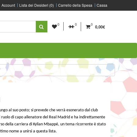
Account
Lista dei Desideri (0)
Carrello della Spesa
Cassa
0
0
0
0,00€
i
ungo al suo posto; si prevede che verrà esonerato dal club
il ruolo di capo allenatore del Real Madrid e ha indirettamente
rso della carriera di Kylian Mbappé, un tema ricorrente è stato
ltimo nome a unirsi a questa lista.