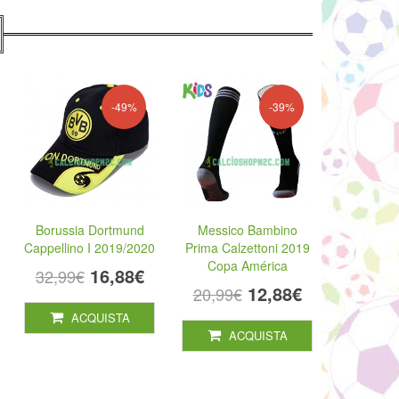
-49%
-39%
Borussia Dortmund
Messico Bambino
Cappellino I 2019/2020
Prima Calzettoni 2019
Copa América
16,88€
32,99€
12,88€
20,99€
ACQUISTA
ACQUISTA