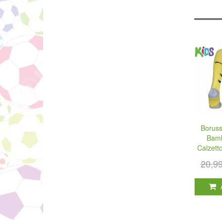
Boruss
Bamb
Calzett
20,9