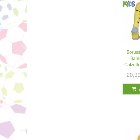
Boruss
Bamb
Calzett
20,9