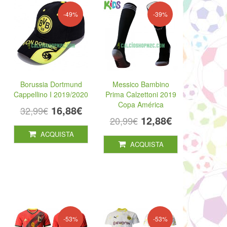
-49%
-39%
Borussia Dortmund
Messico Bambino
Cappellino I 2019/2020
Prima Calzettoni 2019
Copa América
16,88€
32,99€
12,88€
20,99€
ACQUISTA
ACQUISTA
-53%
-53%