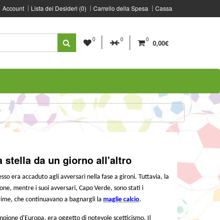
Account
Lista dei Desideri (0)
Carrello della Spesa
Cassa
0
0
0
0,00€
tella da un giorno all'altro
sso era accaduto agli avversari nella fase a gironi. Tuttavia, la
one, mentre i suoi avversari, Capo Verde, sono stati i
acrime, che continuavano a bagnargli la
maglie calcio
.
ampione d'Europa, era oggetto di notevole scetticismo. Il