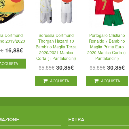
ia Dortmund
Borussia Dortmund
Portogallo Cristiano
ino 2019/2020
Thorgan Hazard 10
Ronaldo 7 Bambino
Bambino Maglia Terza
Maglia Prima Euro
16,88€
9€
2020/2021 Manica
2020 Manica Corta (+
Corta (+ Pantaloncini)
Pantaloncini)
ACQUISTA
30,85€
30,85€
65,85€
65,85€
ACQUISTA
ACQUISTA
MAZIONE
EXTRA