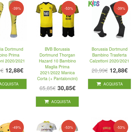
-39%
-53%
-39%
ia Dortmund
BVB Borussia
Borussia Dortmund
ino Prima
Dortmund Thorgan
Bambino Trasferta
oni 2020/2021
Hazard 10 Bambino
Calzettoni 2020/2021
Maglia Prima
12,88€
12,88€
9€
20,99€
2021/2022 Manica
Corta (+ Pantaloncini)
ACQUISTA
ACQUISTA
30,85€
65,85€
ACQUISTA
-49%
-53%
-53%