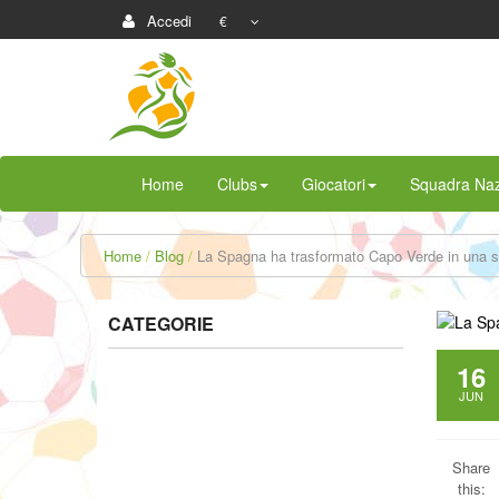
Accedi
€
Home
Clubs
Giocatori
Squadra Naz
Home
Blog
La Spagna ha trasformato Capo Verde in una stel
CATEGORIE
16
JUN
Share
this: