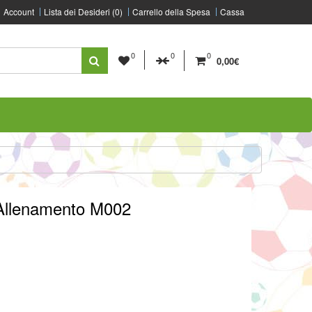
Account
Lista dei Desideri (0)
Carrello della Spesa
Cassa
0
0
0
0,00€
 Allenamento M002