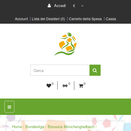
Accedi
€
Account
Lista dei Desideri (0)
Carrello della Spesa
Cassa
0
0
0
Home
Bundesliga
Borussia Monchengladbach