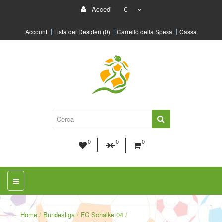
Accedi
€
Account
Lista dei Desideri (0)
Carrello della Spesa
Cassa
0
0
0
Home
Bundesliga
FC Schalke 04