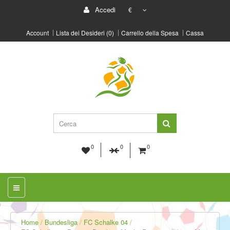
Accedi
€
Account
Lista dei Desideri (0)
Carrello della Spesa
Cassa
0
0
0
Home
Bundesliga
FC Schalke 04