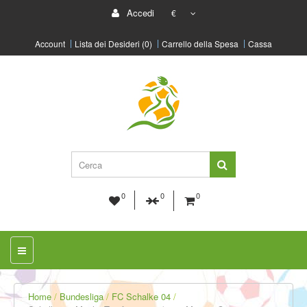
Accedi
€
Account
Lista dei Desideri (0)
Carrello della Spesa
Cassa
0
0
0
Home
Bundesliga
FC Schalke 04