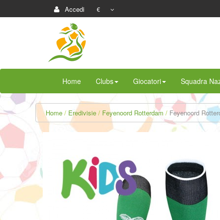
Accedi
€
Home
Clubs
Giocatori
Squadra Naz
Home
Eredivisie
Feyenoord Rotterdam
Feyenoord Rotter