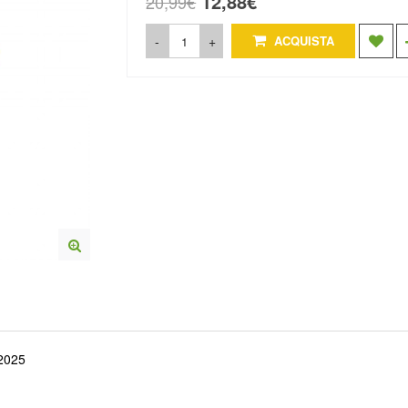
12,88€
20,99€
-
+
ACQUISTA
2025