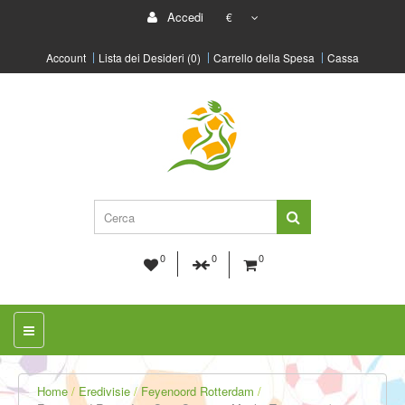
Accedi
€
Account
Lista dei Desideri (0)
Carrello della Spesa
Cassa
0
0
0
Home
Eredivisie
Feyenoord Rotterdam