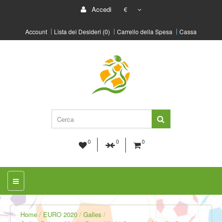
Accedi
€
Account
Lista dei Desideri (0)
Carrello della Spesa
Cassa
0
0
0
Home
EURO 2020
Galles