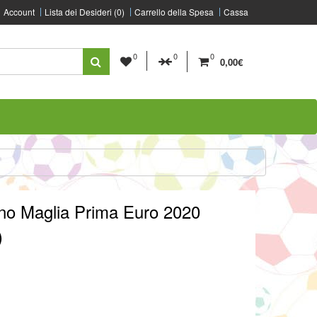
Account
Lista dei Desideri (0)
Carrello della Spesa
Cassa
0
0
0
0,00€
no Maglia Prima Euro 2020
)