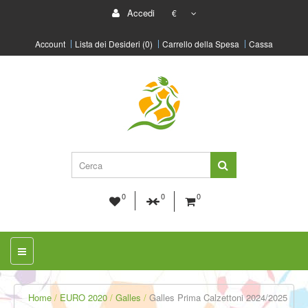
Accedi
€
Account
Lista dei Desideri (0)
Carrello della Spesa
Cassa
0
0
0
Home
EURO 2020
Galles
Galles Prima Calzettoni 2024/2025