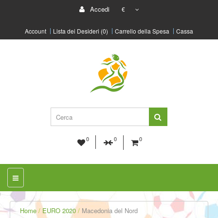
Accedi
€
Account
Lista dei Desideri (0)
Carrello della Spesa
Cassa
0
0
0
Home
EURO 2020
Macedonia del Nord