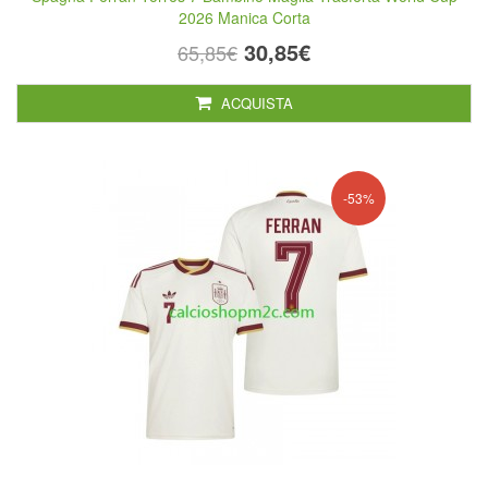
2026 Manica Corta
30,85€
65,85€
ACQUISTA
-53%