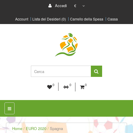
Accedi
€
Account
Lista dei Desideri (0)
Carrello della Spesa
Cassa
0
0
0
Home
EURO 2020
Spagna