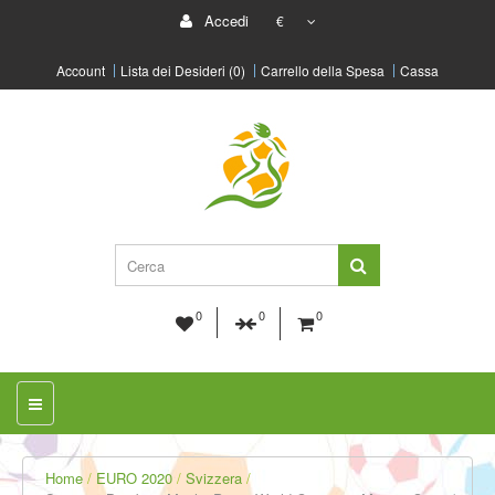
Accedi
€
Account
Lista dei Desideri (0)
Carrello della Spesa
Cassa
0
0
0
Home
EURO 2020
Svizzera