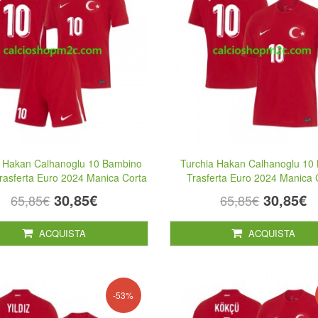
a Hakan Calhanoglu 10 Bambino
Turchia Hakan Calhanoglu 10 
rasferta Euro 2024 Manica Corta
Trasferta Euro 2024 Manica 
30,85€
30,85€
65,85€
65,85€
ACQUISTA
ACQUISTA
-53%