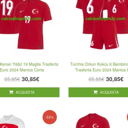
Kenan Yıldız 19 Maglia Trasferta
Turchia Orkun Kokcu 6 Bambin
Euro 2024 Manica Corta
Trasferta Euro 2024 Manica 
30,85€
30,85€
65,85€
65,85€
ACQUISTA
ACQUISTA
-53%