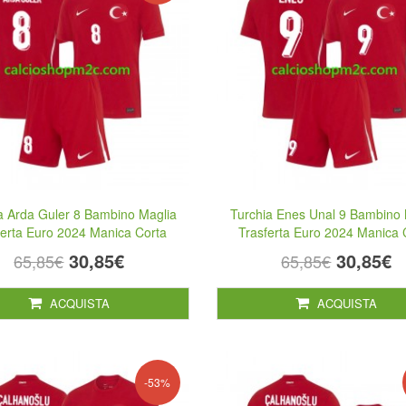
a Arda Guler 8 Bambino Maglia
Turchia Enes Unal 9 Bambino 
ferta Euro 2024 Manica Corta
Trasferta Euro 2024 Manica 
30,85€
30,85€
65,85€
65,85€
ACQUISTA
ACQUISTA
-53%