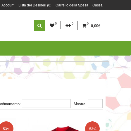
Account
Lista dei Desideri (0)
Carrello della Spesa
Cassa
0
0
0
0,00€
ordinamento:
Mostra:
-53%
-53%