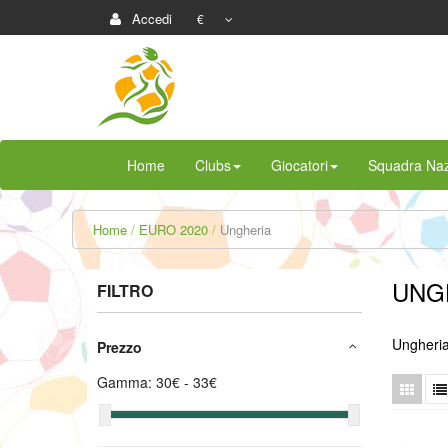
Accedi
€
Home
Clubs
Giocatori
Squadra Naz
Home
EURO 2020
Ungheria
UNG
FILTRO
Ungheri
Prezzo
Gamma:
30
€ -
33
€