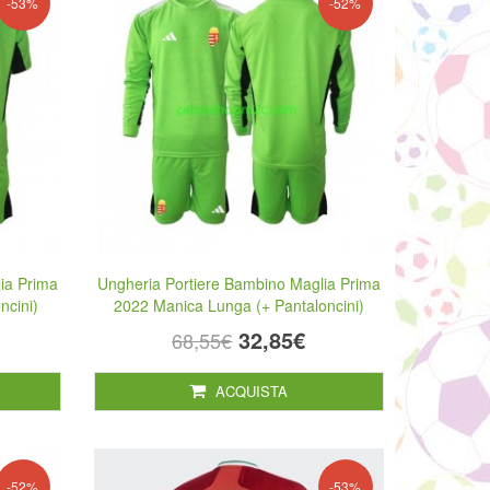
-53%
-52%
ia Prima
Ungheria Portiere Bambino Maglia Prima
ncini)
2022 Manica Lunga (+ Pantaloncini)
32,85€
68,55€
ACQUISTA
-52%
-53%