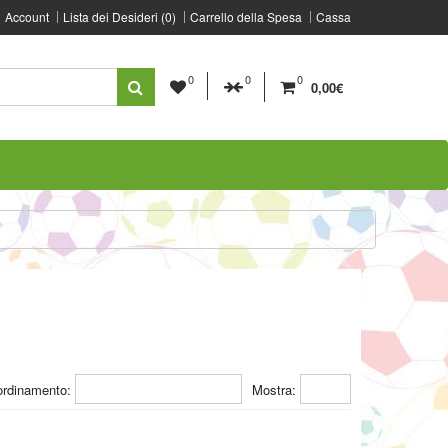
Account
Lista dei Desideri (0)
Carrello della Spesa
Cassa
0
0
0
0,00€
ordinamento:
Mostra: