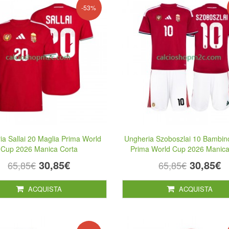
-53%
ia Sallai 20 Maglia Prima World
Ungheria Szoboszlai 10 Bambin
Cup 2026 Manica Corta
Prima World Cup 2026 Manica
30,85€
30,85€
65,85€
65,85€
ACQUISTA
ACQUISTA