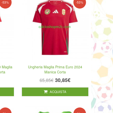
-53%
-53%
0 Maglia
Ungheria Maglia Prima Euro 2024
orta
Manica Corta
30,85€
65,85€
ACQUISTA