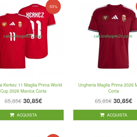
-53%
a Kerkez 11 Maglia Prima World
Ungheria Maglia Prima 2026 
Cup 2026 Manica Corta
Corta
30,85€
30,85€
65,85€
65,85€
ACQUISTA
ACQUISTA