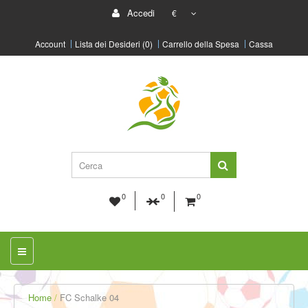
Accedi
€
Account
Lista dei Desideri (0)
Carrello della Spesa
Cassa
0
0
0
Home
FC Schalke 04