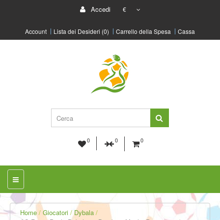
Accedi
€
Account
Lista dei Desideri (0)
Carrello della Spesa
Cassa
0
0
0
Home
Giocatori
Dybala