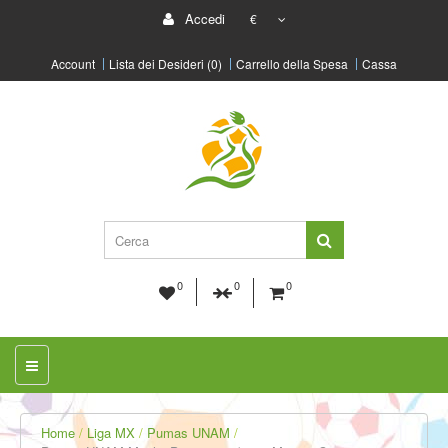
Accedi
€
Account
Lista dei Desideri (0)
Carrello della Spesa
Cassa
0
0
0
Home
Liga MX
Pumas UNAM