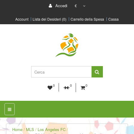
Accedi
€
Account
Lista dei Desideri (0)
Carrello della Spesa
Cassa
0
0
0
Home
MLS
Los Angeles FC