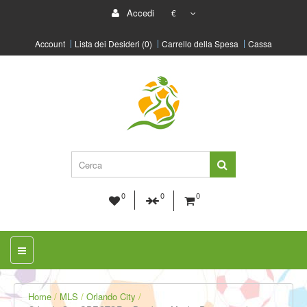
Accedi
€
Account
Lista dei Desideri (0)
Carrello della Spesa
Cassa
0
0
0
Home
MLS
Orlando City