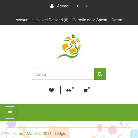
Accedi
€
Account
Lista dei Desideri (0)
Carrello della Spesa
Cassa
0
0
0
Home
Mondiali 2018
Belgio