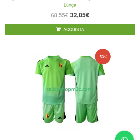
Lunga
32,85€
68,55€
ACQUISTA
-53%