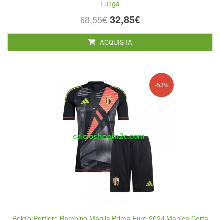
Lunga
32,85€
68,55€
ACQUISTA
-53%
Belgio Portiere Bambino Maglia Prima Euro 2024 Manica Corta