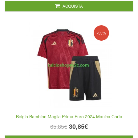
ACQUISTA
-53%
Belgio Bambino Maglia Prima Euro 2024 Manica Corta
30,85€
65,85€