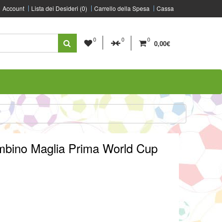
Account
Lista dei Desideri (0)
Carrello della Spesa
Cassa
0
0
0
0,00€
ambino Maglia Prima World Cup