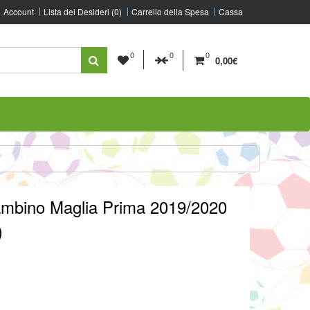
Account
Lista dei Desideri (0)
Carrello della Spesa
Cassa
0
0
0
0,00€
mbino Maglia Prima 2019/2020
)