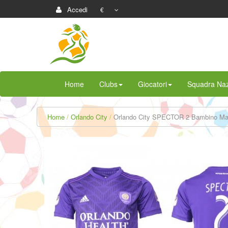
Accedi
€
Home
Clubs
Giocatori
Squadra Naz
Home
Orlando City
Orlando City SPECTOR 2 Bambino Magl