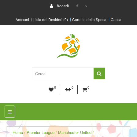
Accedi
€
Account
Lista dei Desideri (0)
Carrello della Spesa
Cassa
0
0
0
Home
Premier League
Manchester United