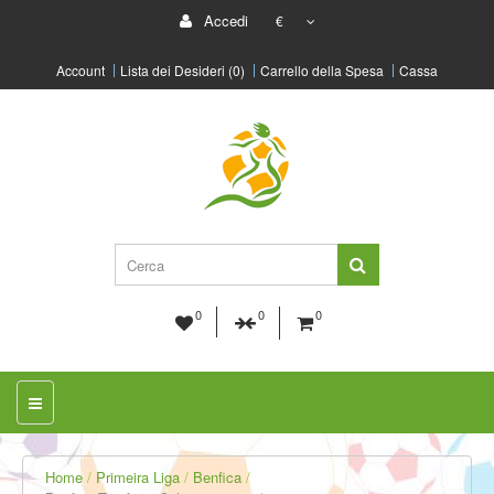
Accedi
€
Account
Lista dei Desideri (0)
Carrello della Spesa
Cassa
0
0
0
Home
Primeira Liga
Benfica