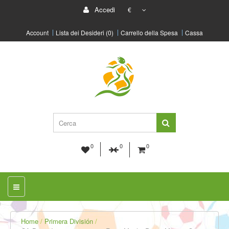
Accedi
€
Account
Lista dei Desideri (0)
Carrello della Spesa
Cassa
0
0
0
Home
Primera División