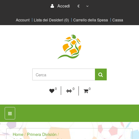
Accedi
€
Account
Lista dei Desideri (0)
Carrello della Spesa
Cassa
0
0
0
Home
Primera División