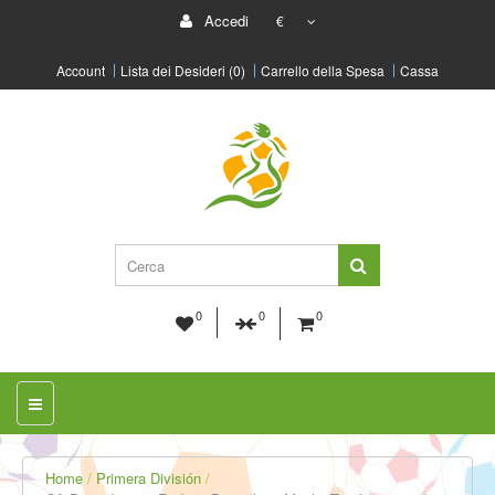
Accedi
€
Account
Lista dei Desideri (0)
Carrello della Spesa
Cassa
0
0
0
Home
Primera División