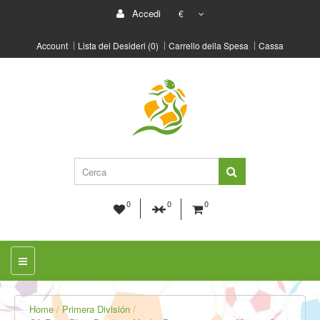
Accedi
€
Account
Lista dei Desideri (0)
Carrello della Spesa
Cassa
0
0
0
Home
Primera División