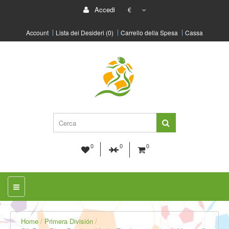
Accedi
€
Account
Lista dei Desideri (0)
Carrello della Spesa
Cassa
0
0
0
Home
Primera División