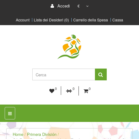
Accedi
€
Account
Lista dei Desideri (0)
Carrello della Spesa
Cassa
0
0
0
Home
Primera División