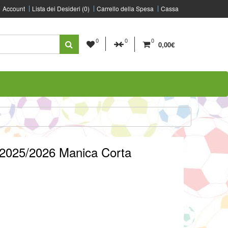
Account
Lista dei Desideri (0)
Carrello della Spesa
Cassa
0
0
0
0,00€
 2025/2026 Manica Corta