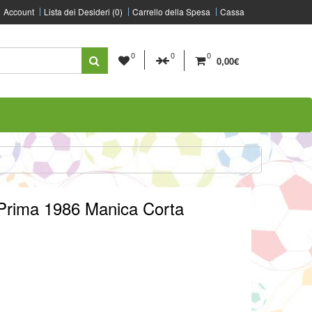
Account
Lista dei Desideri (0)
Carrello della Spesa
Cassa
0
0
0
0,00€
 Prima 1986 Manica Corta