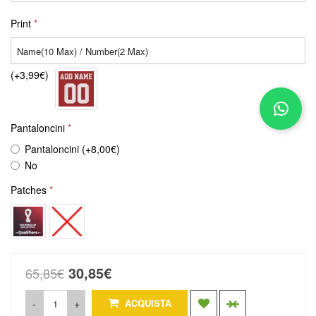
Print
(+3,99€)
Pantaloncini
Pantaloncini (+8,00€)
No
Patches
30,85€
65,85€
-
+
ACQUISTA