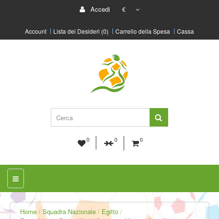
Accedi
€
Account
Lista dei Desideri (0)
Carrello della Spesa
Cassa
0
0
0
Home
Squadra Nazionale
Egitto