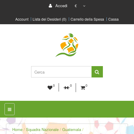
Accedi
€
Account
Lista dei Desideri (0)
Carrello della Spesa
Cassa
0
0
0
Home
Squadra Nazionale
Guatemala