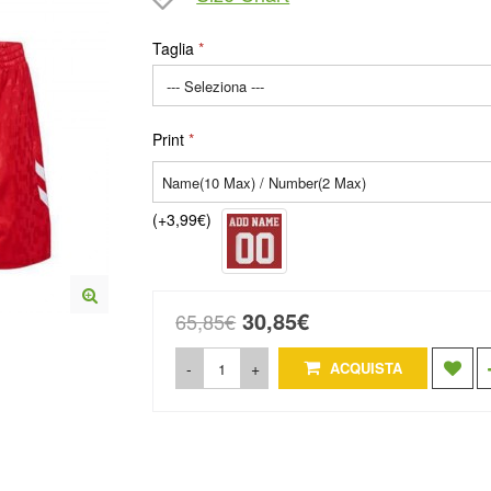
Taglia
Print
(+3,99€)
30,85€
65,85€
-
+
ACQUISTA