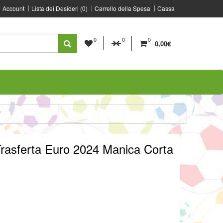
Account
Lista dei Desideri (0)
Carrello della Spesa
Cassa
0
0
0
0,00€
rasferta Euro 2024 Manica Corta